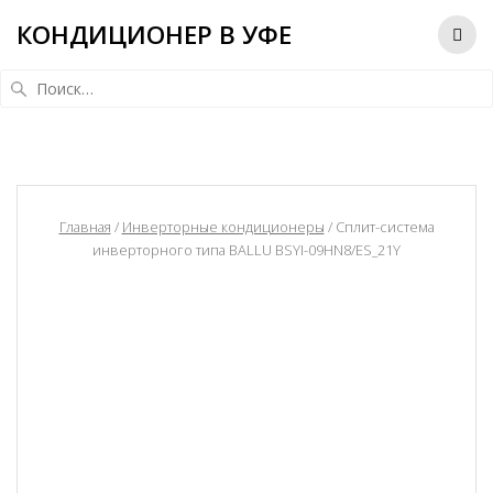
КОНДИЦИОНЕР В УФЕ
Найти:
Главная
/
Инверторные кондиционеры
/ Сплит-система
инверторного типа BALLU BSYI-09HN8/ES_21Y