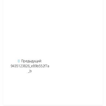
Навигация
Предыдущий:
Предыдущая
по
9435123826_e89b552f7a
запись:
_b
записям