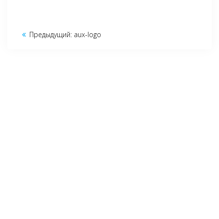
Навигация
Предыдущий:
Предыдущая
aux-logo
по
запись:
записям