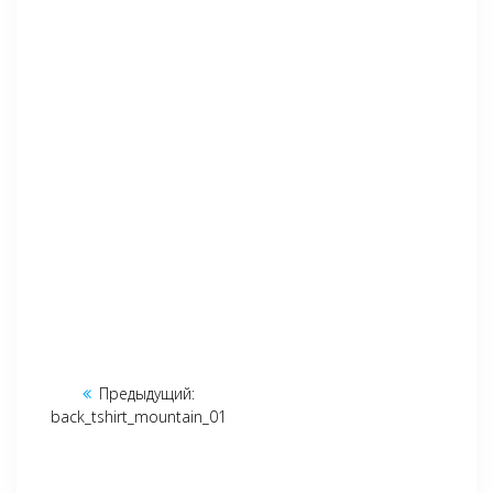
Навигация
Предыдущий:
Предыдущая
по
back_tshirt_mountain_01
запись:
записям