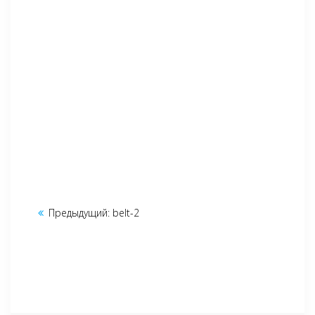
Навигация
Предыдущий:
Предыдущая
belt-2
по
запись:
записям