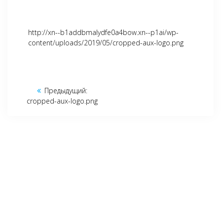
http://xn--b1addbmalydfe0a4bow.xn--p1ai/wp-
content/uploads/2019/05/cropped-aux-logo.png
Навигация
Предыдущий:
Предыдущая
по
cropped-aux-logo.png
запись:
записям