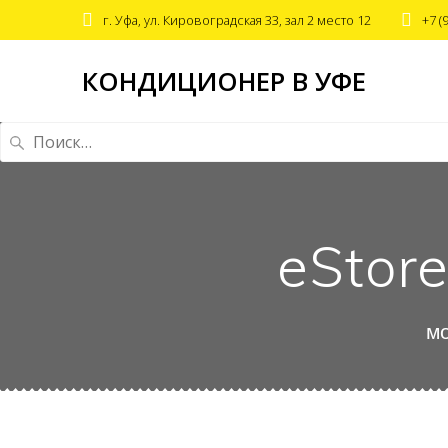
г. Уфа, ул. Кировоградская 33, зал 2 место 12
+7 (
КОНДИЦИОНЕР В УФЕ
Найти:
eStor
мо