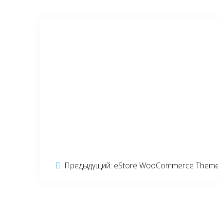
Навигация
Предыдущий:
Предыдущая
eStore WooCommerce Them
запись:
по
записям