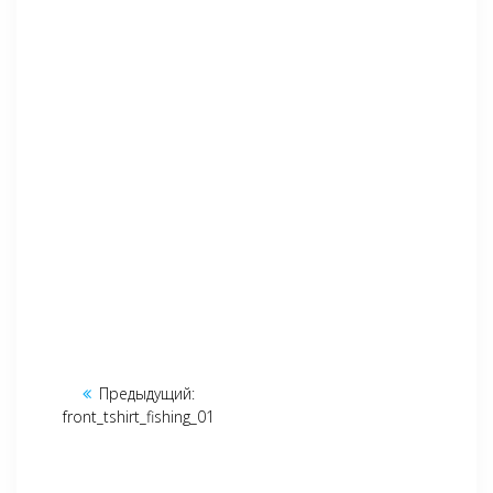
Навигация
Предыдущий:
Предыдущая
по
front_tshirt_fishing_01
запись:
записям