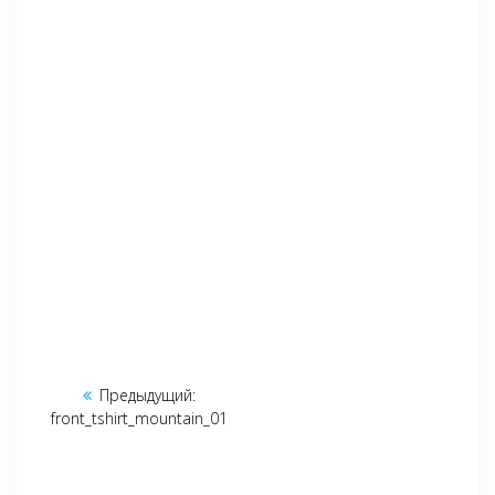
Навигация
Предыдущий:
Предыдущая
по
front_tshirt_mountain_01
запись:
записям