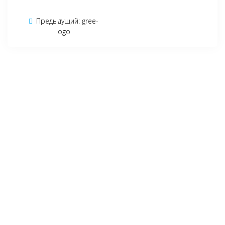
Навигация
Предыдущий:
Предыдущая
gree-
по
logo
запись:
записям