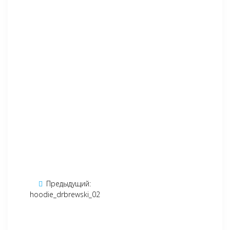
Навигация
Предыдущий:
Предыдущая
по
hoodie_drbrewski_02
запись:
записям