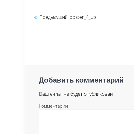
Навигация
Предыдущий:
Предыдущая
poster_4_up
запись:
по
записям
Добавить комментарий
Ваш e-mail не будет опубликован.
Комментарий