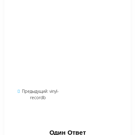
Навигация
Предыдущий:
Предыдущая
vinyl-
по
recordb
запись:
записям
Один Ответ